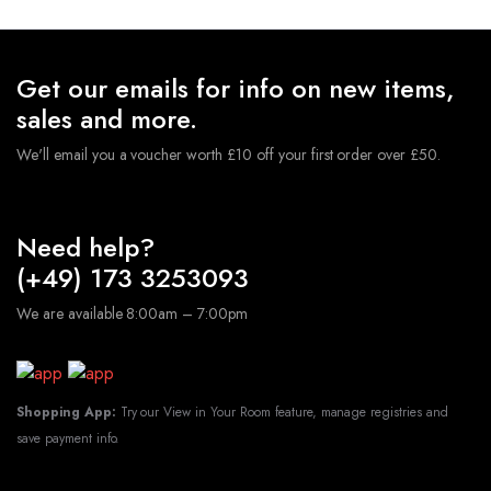
Zahlen+Girlande+Ballons+Stern Folienballons
€
9.49
★
Hochwertige Latexballons und Folienballons, geeignet
Get our emails for info on new items,
für Luft und Helium. Die Ballons sind robust und
sales and more.
langlebig.Sie müssen sich keine Sorgen machen,dass der
Ballon nach dem Aufblasen platzt.
★
Geburtstagsdeko
We'll email you a voucher worth £10 off your first order over £50.
Ballon Set sind perfekt geeignet, Geeignet für
verschiedene Anlässe, Hochzeits-Party, Geburtstagsfeiern,
Jubiläumsfeiern, tägliche Dekorationen usw.
Lieferumfang:
1x Happy-Birthday Girlande: Schwarz
Need help?
Gold 2x 32" Zahlen Folienballons 5x 12"Gold
(+49) 173 3253093
Konfetti-Ballons 5x 12"Schwarz-Ballons 5x 12"Gold-
Ballons
ACHTUNG! Nicht für Kinder unter 3
We are available 8:00am – 7:00pm
Jahren geeignet.
Shopping App:
Try our View in Your Room feature, manage registries and
save payment info.