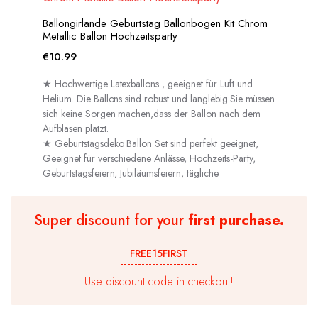
Ballongirlande Geburtstag Ballonbogen Kit Chrom
Metallic Ballon Hochzeitsparty
€
10.99
★ Hochwertige Latexballons , geeignet für Luft und
Helium. Die Ballons sind robust und langlebig.Sie müssen
sich keine Sorgen machen,dass der Ballon nach dem
Aufblasen platzt.
★ Geburtstagsdeko Ballon Set sind perfekt geeignet,
Geeignet für verschiedene Anlässe, Hochzeits-Party,
Geburtstagsfeiern, Jubiläumsfeiern, tägliche
Dekorationen usw.
Super discount for your
first purchase.
FREE15FIRST
Use discount code in checkout!
50 Geburtstag Deko Set Schwarz Gold,