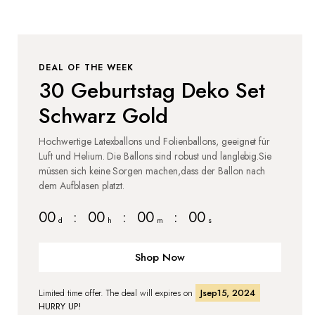
DEAL OF THE WEEK
30 Geburtstag Deko Set
Schwarz Gold
Hochwertige Latexballons und Folienballons, geeignet für
Luft und Helium. Die Ballons sind robust und langlebig.Sie
müssen sich keine Sorgen machen,dass der Ballon nach
dem Aufblasen platzt.
00
:
00
:
00
:
00
d
h
m
s
Shop Now
Limited time offer. The deal will expires on
Jsep15, 2024
HURRY UP!