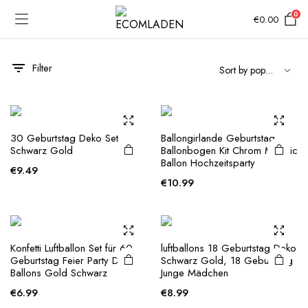
0
€
0.00
Filter
30 Geburtstag Deko Set
Ballongirlande Geburtstag
Schwarz Gold
Ballonbogen Kit Chrom Metallic
Ballon Hochzeitsparty
€
9.49
€
10.99
Konfetti Luftballon Set für 60.
luftballons 18 Geburtstag Deko
Geburtstag Feier Party Deko
Schwarz Gold, 18 Geburtstag
Ballons Gold Schwarz
Junge Mädchen
e
e
€
6.99
€
8.99