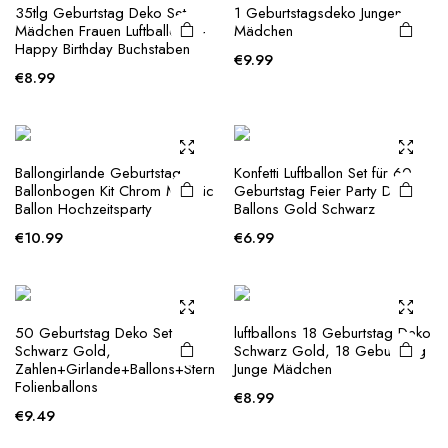
35tlg Geburtstag Deko Set
1 Geburtstagsdeko Jungen
may be
Mädchen Frauen Luftballons +
Mädchen
chosen
Happy Birthday Buchstaben
€
9.99
on the
€
8.99
product
page
Ballongirlande Geburtstag
Konfetti Luftballon Set für 60.
Ballonbogen Kit Chrom Metallic
Geburtstag Feier Party Deko
Ballon Hochzeitsparty
Ballons Gold Schwarz
€
10.99
€
6.99
50 Geburtstag Deko Set
luftballons 18 Geburtstag Deko
Schwarz Gold,
Schwarz Gold, 18 Geburtstag
Zahlen+Girlande+Ballons+Stern
Junge Mädchen
Folienballons
€
8.99
€
9.49