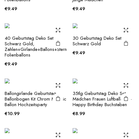
€
9.49
€
9.49
40 Geburtstag Deko Set
30 Geburtstag Deko Set
Schwarz Gold,
Schwarz Gold
Zahlen+Girlande+Ballons+Stern
€
9.49
Folienballons
€
9.49
This
Ballongirlande Geburtstag
35tlg Geburtstag Deko Set
product
Ballonbogen Kit Chrom Metallic
Mädchen Frauen Luftballons +
Ballon Hochzeitsparty
Happy Birthday Buchstaben
has
multiple
€
10.99
€
8.99
variants.
The
options