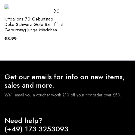
luftballons 70 Geburtstag
Deko Schwarz Gold Ballon set
Geburtstag Junge Mädchen
€
8.99
Get our emails for info on new items,
sales and more.
We'll email you a voucher worth £10 off your first order over £50.
Need help?
(+49) 173 3253093