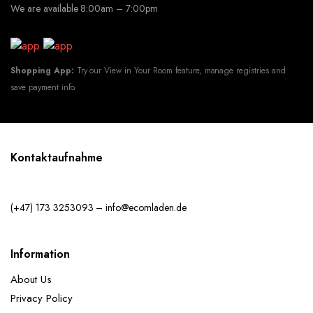
We are available 8:00am – 7:00pm
Shopping App:
Try our View in Your Room feature, manage registries and
save payment info.
Kontaktaufnahme
(+47) 173 3253093 – info@ecomladen.de
Information
About Us
Privacy Policy