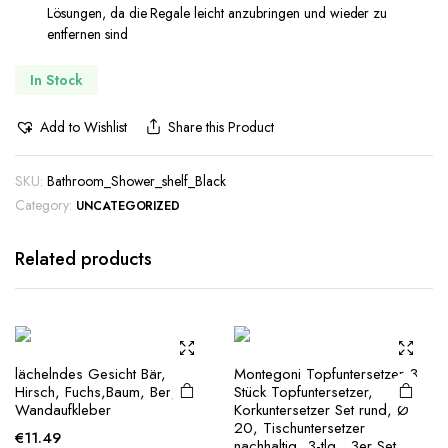
Lösungen, da die Regale leicht anzubringen und wieder zu
entfernen sind
In Stock
Add to Wishlist
Share this Product
SKU:
Bathroom_Shower_shelf_Black
Category:
UNCATEGORIZED
Related products
lächelndes Gesicht Bär,
Montegoni Topfuntersetzer 3
Hirsch, Fuchs,Baum, Bergtier
Stück Topfuntersetzer,
Wandaufkleber
Korkuntersetzer Set rund, Ø
20, Tischuntersetzer
€
11.49
nachhaltig, 3-tlg., 3er Set