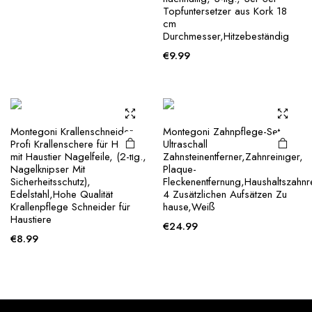
Topfuntersetzer aus Kork 18
cm
Durchmesser,Hitzebeständig
€
9.99
Montegoni Krallenschneider
Montegoni Zahnpflege-Set
Profi Krallenschere für Hunde
Ultraschall
mit Haustier Nagelfeile, (2-tlg.,
Zahnsteinentferner,Zahnreiniger,
Nagelknipser Mit
Plaque-
Sicherheitsschutz),
Fleckenentfernung,Haushaltszahnre
Edelstahl,Hohe Qualität
4 Zusätzlichen Aufsätzen Zu
Krallenpflege Schneider für
hause,Weiß
Haustiere
€
24.99
€
8.99