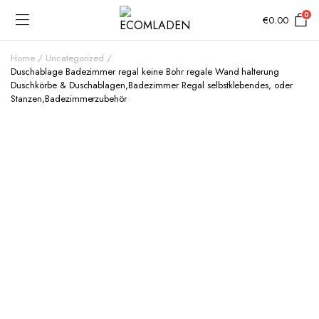
0
€
0.00
Home
Uncategorized
Duschablage Badezimmer regal keine Bohr regale Wand halterung
Duschkörbe & Duschablagen,Badezimmer Regal selbstklebendes, oder
Stanzen,Badezimmerzubehör