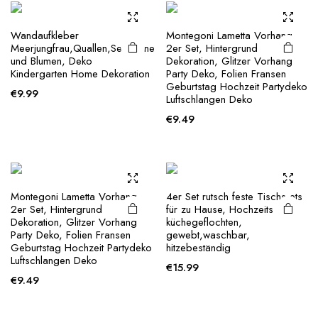
Wandaufkleber
Montegoni Lametta Vorhang
Meerjungfrau,Quallen,Seesterne
2er Set, Hintergrund
und Blumen, Deko
Dekoration, Glitzer Vorhang
Kindergarten Home Dekoration
Party Deko, Folien Fransen
Geburtstag Hochzeit Partydeko
€
9.99
Luftschlangen Deko
€
9.49
Montegoni Lametta Vorhang
4er Set rutsch feste Tischs ets
2er Set, Hintergrund
für zu Hause, Hochzeits
Dekoration, Glitzer Vorhang
küchegeflochten,
Party Deko, Folien Fransen
gewebt,waschbar,
Geburtstag Hochzeit Partydeko
hitzebeständig
Luftschlangen Deko
€
15.99
€
9.49