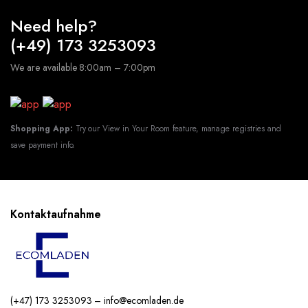
Need help?
(+49) 173 3253093
We are available 8:00am – 7:00pm
Shopping App:
Try our View in Your Room feature, manage registries and
save payment info.
Kontaktaufnahme
(+47) 173 3253093 – info@ecomladen.de