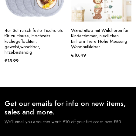
4er Set rutsch feste Tischs ets
Wandtattoo mit Waldtieren für
für zu Hause, Hochzeits
Kinderzimmer, niedlichen
küchegeflochten,
Einhorn Tiere Höhe Messung
gewebt,waschbar,
Wandaufkleber
hitzebeständig
€
10.49
€
15.99
Get our emails for info on new items,
sales and more.
We'll email you a voucher worth £10 off your first order over £50.