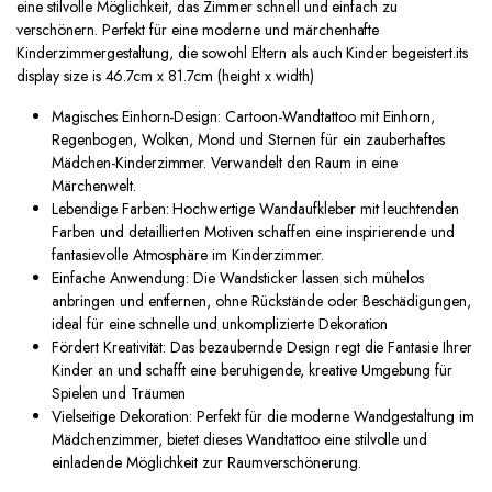
eine stilvolle Möglichkeit, das Zimmer schnell und einfach zu
verschönern. Perfekt für eine moderne und märchenhafte
Kinderzimmergestaltung, die sowohl Eltern als auch Kinder begeistert.its
display size is 46.7cm x 81.7cm (height x width)
Magisches Einhorn-Design: Cartoon-Wandtattoo mit Einhorn,
Regenbogen, Wolken, Mond und Sternen für ein zauberhaftes
Mädchen-Kinderzimmer. Verwandelt den Raum in eine
Märchenwelt.
Lebendige Farben: Hochwertige Wandaufkleber mit leuchtenden
Farben und detaillierten Motiven schaffen eine inspirierende und
fantasievolle Atmosphäre im Kinderzimmer.
Einfache Anwendung: Die Wandsticker lassen sich mühelos
anbringen und entfernen, ohne Rückstände oder Beschädigungen,
ideal für eine schnelle und unkomplizierte Dekoration
Fördert Kreativität: Das bezaubernde Design regt die Fantasie Ihrer
Kinder an und schafft eine beruhigende, kreative Umgebung für
Spielen und Träumen
Vielseitige Dekoration: Perfekt für die moderne Wandgestaltung im
Mädchenzimmer, bietet dieses Wandtattoo eine stilvolle und
einladende Möglichkeit zur Raumverschönerung.