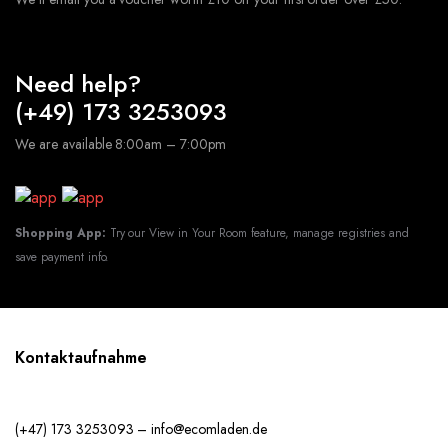
Need help?
(+49) 173 3253093
We are available 8:00am – 7:00pm
Shopping App:
Try our View in Your Room feature, manage registries and
save payment info.
Kontaktaufnahme
(+47) 173 3253093 – info@ecomladen.de