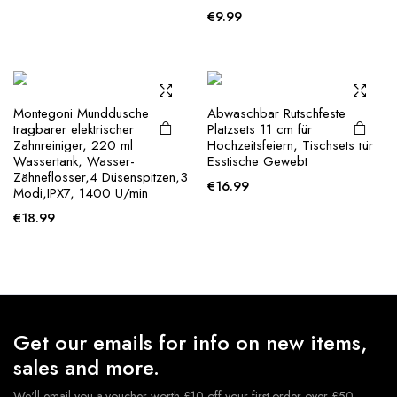
€
9.99
Montegoni Munddusche
Abwaschbar Rutschfeste
tragbarer elektrischer
Platzsets 11 cm für
Zahnreiniger, 220 ml
Hochzeitsfeiern, Tischsets für
Wassertank, Wasser-
Esstische Gewebt
Zähneflosser,4 Düsenspitzen,3
€
16.99
Modi,IPX7, 1400 U/min
€
18.99
Get our emails for info on new items,
sales and more.
We'll email you a voucher worth £10 off your first order over £50.