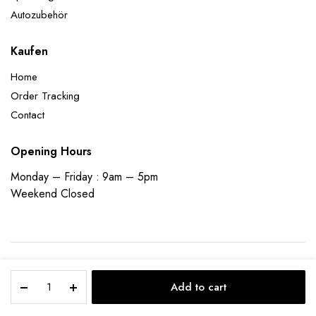
Autozubehör
Kaufen
Home
Order Tracking
Contact
Opening Hours
Monday – Friday : 9am – 5pm
Weekend Closed
(Wolken,Mond,Sterne,
Copyright 2023 © ecomladen | Designed and Developed by
Founder
Add to cart
Wandsticker,
Bee Technologies Pvt Ltd
Wanddeko