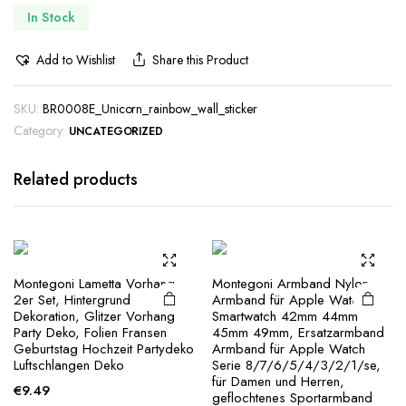
In Stock
Add to Wishlist
Share this Product
SKU:
BR0008E_Unicorn_rainbow_wall_sticker
Category:
UNCATEGORIZED
Related products
Montegoni Lametta Vorhang
Montegoni Armband Nylon
2er Set, Hintergrund
Armband für Apple Watch
Dekoration, Glitzer Vorhang
Smartwatch 42mm 44mm
Party Deko, Folien Fransen
45mm 49mm, Ersatzarmband
Geburtstag Hochzeit Partydeko
Armband für Apple Watch
Luftschlangen Deko
Serie 8/7/6/5/4/3/2/1/se,
für Damen und Herren,
€
9.49
geflochtenes Sportarmband