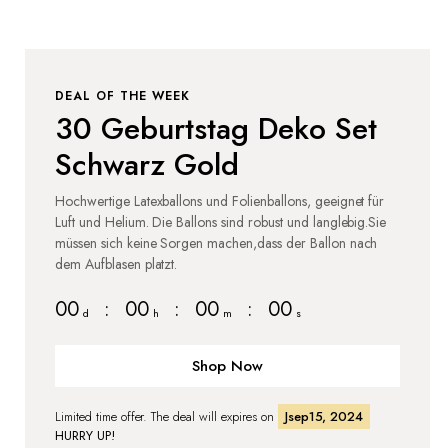
DEAL OF THE WEEK
30 Geburtstag Deko Set
Schwarz Gold
Hochwertige Latexballons und Folienballons, geeignet für
Luft und Helium. Die Ballons sind robust und langlebig.Sie
müssen sich keine Sorgen machen,dass der Ballon nach
dem Aufblasen platzt.
00
:
00
:
00
:
00
d
h
m
s
Shop Now
Limited time offer. The deal will expires on
Jsep15, 2024
HURRY UP!