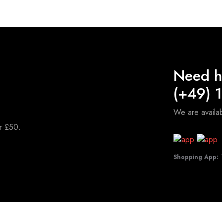
Need h
(+49) 
We are avail
er £50.
Shopping App:
T