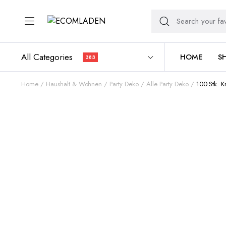
All Categories
HOME
S
383
Home
Haushalt & Wohnen
Party Deko
Alle Party Deko
100 Stk. K
Add to Wishlist