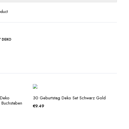
oduct
Y DEKO
g Deko
30 Geburtstag Deko Set Schwarz Gold
 Buchstaben
€
9.49