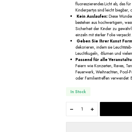
fluoreszierendes Licht ab, das fü
Kinderpartys sind leicht biegbar,
Kein Auslaufen:
Diese Wunderk
bestehen aus hochwertigem, wasse
Sicherheit der Kinder zu gewährle
einzeln mit starker Folie verpackt.
Geben Sie Ihrer Kunst Form
dekorieren, indem sie Leuchtstab-
Leuchtkugeln, -Blumen und vielem
Passend für alle Veranstalt
Feiern wie Konzerten, Raves, Tan
Feuerwerk, Weihnachten, Pool-Par
oder Familientreffen verwendet. Be
In Stock
100
Stk.
Knicklichter
|
Armreifen