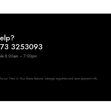
elp?
173 3253093
able 8:00am – 7:00pm
ry our View in Your Room feature, manage registries and save payment info.