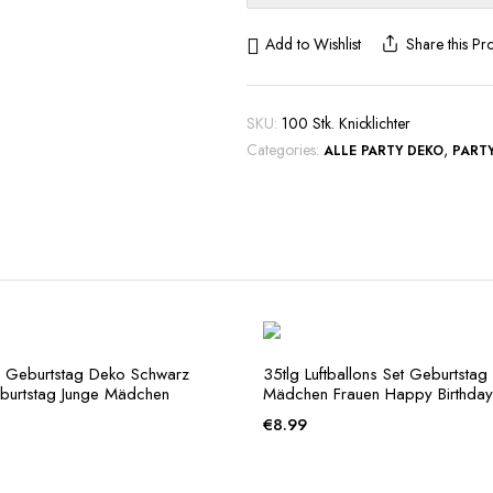
|
Leuchtstäbe
Add to Wishlist
Share this Pr
|
Glowsticks,
Party
SKU:
100 Stk. Knicklichter
Leuchte
Categories:
,
ALLE PARTY DEKO
PART
Deko
quantity
18 Geburtstag Deko Schwarz
35tlg Luftballons Set Geburtsta
burtstag Junge Mädchen
Mädchen Frauen Happy Birthday
€
8.99