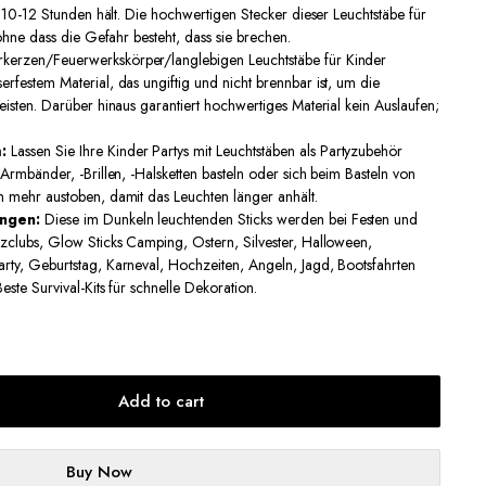
r 10-12 Stunden hält. Die hochwertigen Stecker dieser Leuchtstäbe für
 ohne dass die Gefahr besteht, dass sie brechen.
erzen/Feuerwerkskörper/langlebigen Leuchtstäbe für Kinder
rfestem Material, das ungiftig und nicht brennbar ist, um die
isten. Darüber hinaus garantiert hochwertiges Material kein Auslaufen;
:
Lassen Sie Ihre Kinder Partys mit Leuchtstäben als Partyzubehör
Armbänder, -Brillen, -Halsketten basteln oder sich beim Basteln von
 mehr austoben, damit das Leuchten länger anhält.
ungen:
Diese im Dunkeln leuchtenden Sticks werden bei Festen und
zclubs, Glow Sticks Camping, Ostern, Silvester, Halloween,
ty, Geburtstag, Karneval, Hochzeiten, Angeln, Jagd, Bootsfahrten
ste Survival-Kits für schnelle Dekoration.
Add to cart
Buy Now