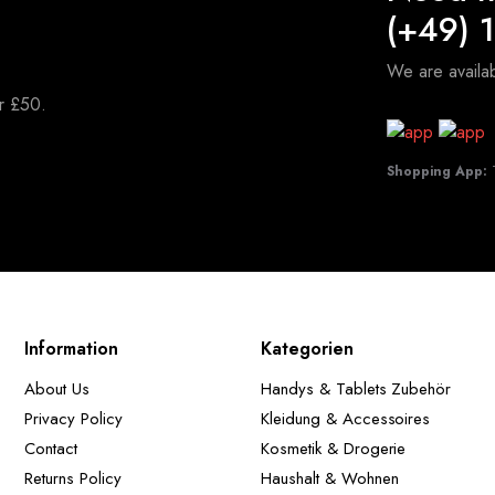
(+49) 
We are avail
er £50.
Shopping App:
T
Information
Kategorien
About Us
Handys & Tablets Zubehör
Privacy Policy
Kleidung & Accessoires
Contact
Kosmetik & Drogerie
Returns Policy
Haushalt & Wohnen