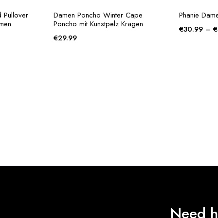
 Pullover
Damen Poncho Winter Cape
Phanie Dam
umen
Poncho mit Kunstpelz Kragen
€
30.99
–
€
€
29.99
Need h