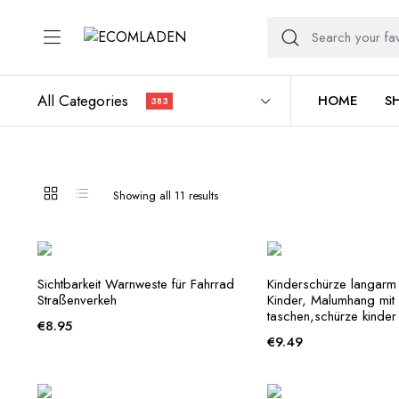
All Categories
HOME
S
383
Sorted
Showing all 11 results
by
average
rating
Sichtbarkeit Warnweste für Fahrrad
Kinderschürze langarm 
Straßenverkeh
Kinder, Malumhang mit
taschen,schürze kinder
€
8.95
€
9.49