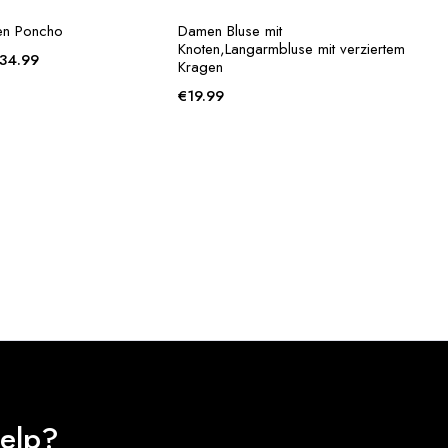
en Poncho
Damen Bluse mit
Knoten,Langarmbluse mit verziertem
Price
34.99
Kragen
range:
€
19.99
€30.99
through
€34.99
elp?