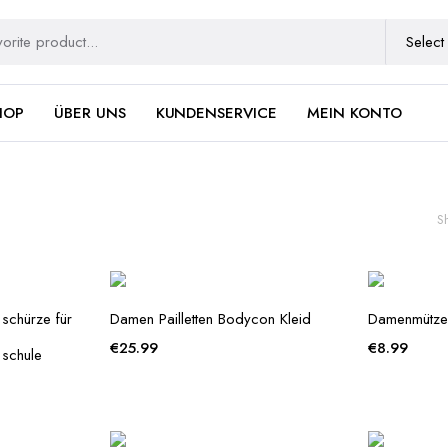
HOP
ÜBER UNS
KUNDENSERVICE
MEIN KONTO
S
schürze für
Damen Pailletten Bodycon Kleid
Damenmütze
€
25.99
€
8.99
 schule