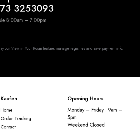
173 3253093
able 8:00am – 7:00pm
ry our View in Your Room feature, manage registries and save payment info.
Kaufen
Opening Hours
Monday – Friday : 9am –
Home
5pm
Order Tracking
Weekend Closed
Contact