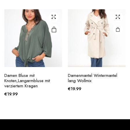
through
variants.
variants.
€34.99
The
The
options
options
may be
may be
chosen
chosen
on the
on the
product
product
page
page
Damen Bluse mit
Damenmantel Wintermantel
Knoten,Langarmbluse mit
lang Wollmix
verziertem Kragen
€
19.99
€
19.99