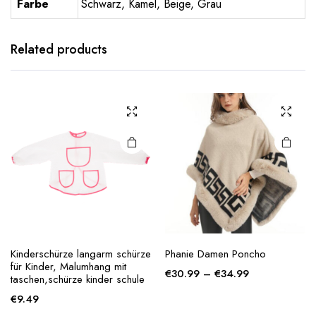
Farbe
Schwarz, Kamel, Beige, Grau
This
This
product
product
has
has
Related products
multiple
multiple
variants.
variants.
The
The
options
options
may be
may be
chosen
chosen
on the
on the
product
product
page
page
Kinderschürze langarm schürze
Phanie Damen Poncho
This
This
für Kinder, Malumhang mit
Price
€
30.99
–
€
34.99
product
product
taschen,schürze kinder schule
range:
has
has
€
9.49
€30.99
multiple
multiple