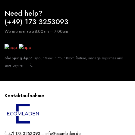
Need help?
(+49) 173 3253093
We are available 8:00am – 7:00pm
Shopping App:
Try our View in Your Room feature, manage registries and
save payment info.
Kontaktaufnahme
(+47) 173 3253093 – info@ecomladen.de