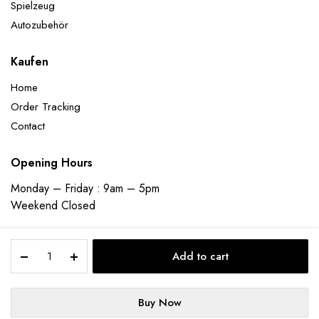
Spielzeug
Autozubehör
Kaufen
Home
Order Tracking
Contact
Opening Hours
Monday – Friday : 9am – 5pm
Weekend Closed
200
Add to cart
Stück
Kabelbinder
Schwarz,250
Copyright 2023 © ecomladen | Designed and Developed by
Founder
Buy Now
x
Bee Technologies Pvt Ltd
STORE
SEARCH
WISHLIST
ACCOUNT
CATEGORIES