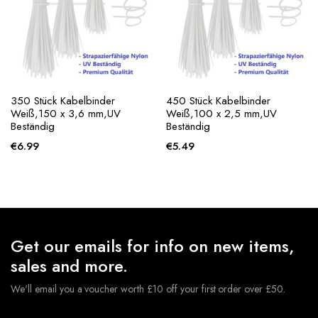
350 Stück Kabelbinder
450 Stück Kabelbinder
Weiß,150 x 3,6 mm,UV
Weiß,100 x 2,5 mm,UV
Beständig
Beständig
€
6.99
€
5.49
Get our emails for info on new items,
sales and more.
We'll email you a voucher worth £10 off your first order over £50.