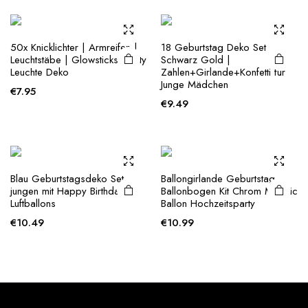
50x Knicklichter | Armreifen |
18 Geburtstag Deko Set
Leuchtstäbe | Glowsticks, Party
Schwarz Gold |
Leuchte Deko
Zahlen+Girlande+Konfetti für
Junge Mädchen
€
7.95
€
9.49
Blau Geburtstagsdeko Set
Ballongirlande Geburtstag
jungen mit Happy Birthday
Ballonbogen Kit Chrom Metallic
Luftballons
Ballon Hochzeitsparty
€
10.49
€
10.99