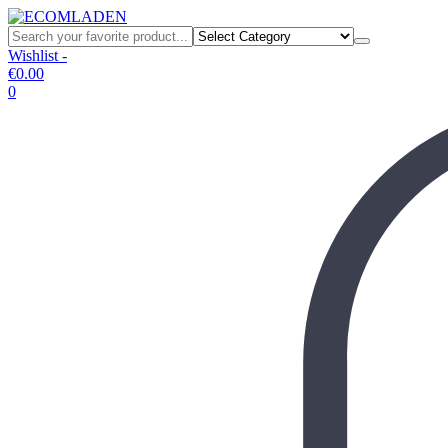
Wishlist -
€
0.00
0