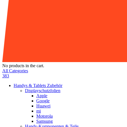
No products in the cart.
All Categories
383
Handys & Tablets Zubehör
Displayschutzfolien
Apple
Google
Huawei
mi
Motorola
Samsung
Handy-Komponenten & Teile