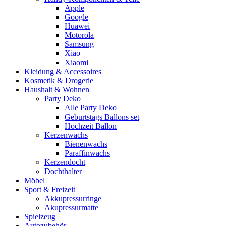
Apple
Google
Huawei
Motorola
Samsung
Xiao
Xiaomi
Kleidung & Accessoires
Kosmetik & Drogerie
Haushalt & Wohnen
Party Deko
Alle Party Deko
Geburtstags Ballons set
Hochzeit Ballon
Kerzenwachs
Bienenwachs
Paraffinwachs
Kerzendocht
Dochthalter
Möbel
Sport & Freizeit
Akkupressurringe
Akupressurmatte
Spielzeug
Autozubehör