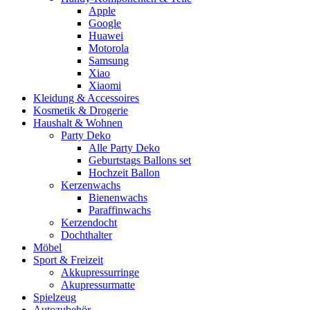
Apple
Google
Huawei
Motorola
Samsung
Xiao
Xiaomi
Kleidung & Accessoires
Kosmetik & Drogerie
Haushalt & Wohnen
Party Deko
Alle Party Deko
Geburtstags Ballons set
Hochzeit Ballon
Kerzenwachs
Bienenwachs
Paraffinwachs
Kerzendocht
Dochthalter
Möbel
Sport & Freizeit
Akkupressurringe
Akupressurmatte
Spielzeug
Autozubehör