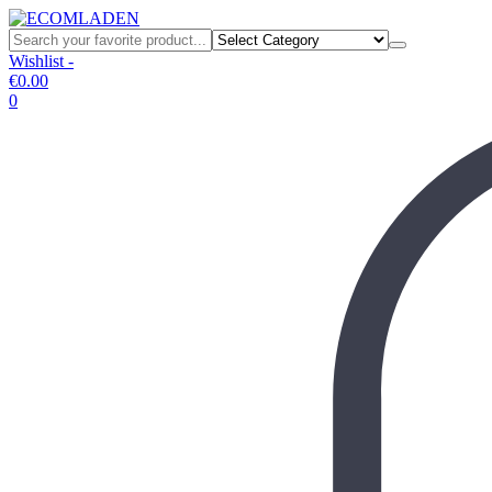
Wishlist -
€
0.00
0