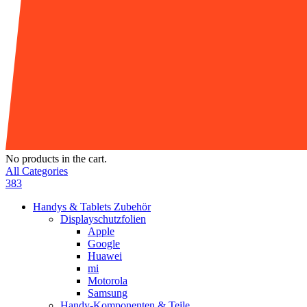
No products in the cart.
All Categories
383
Handys & Tablets Zubehör
Displayschutzfolien
Apple
Google
Huawei
mi
Motorola
Samsung
Handy-Komponenten & Teile