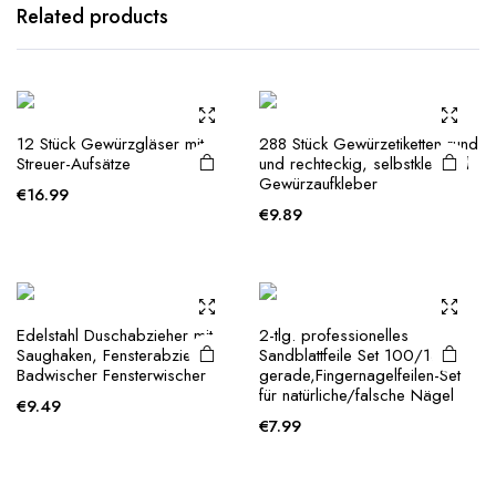
has
Related products
multiple
variants.
The
options
12 Stück Gewürzgläser mit
288 Stück Gewürzetiketten rund
may be
Streuer-Aufsätze
und rechteckig, selbstklebend
chosen
Gewürzaufkleber
€
16.99
on the
€
9.89
product
page
Edelstahl Duschabzieher mit
2-tlg. professionelles
Saughaken, Fensterabzieher
Sandblattfeile Set 100/180
Badwischer Fensterwischer
gerade,Fingernagelfeilen-Set
für natürliche/falsche Nägel
€
9.49
€
7.99