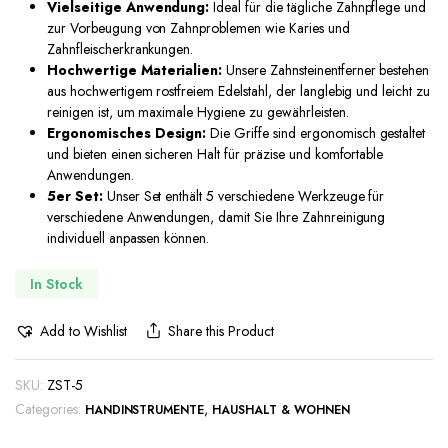
Vielseitige Anwendung:
Ideal für die tägliche Zahnpflege und
zur Vorbeugung von Zahnproblemen wie Karies und
Zahnfleischerkrankungen.
Hochwertige Materialien:
Unsere Zahnsteinentferner bestehen
aus hochwertigem rostfreiem Edelstahl, der langlebig und leicht zu
reinigen ist, um maximale Hygiene zu gewährleisten.
Ergonomisches Design:
Die Griffe sind ergonomisch gestaltet
und bieten einen sicheren Halt für präzise und komfortable
Anwendungen.
5er Set:
Unser Set enthält 5 verschiedene Werkzeuge für
verschiedene Anwendungen, damit Sie Ihre Zahnreinigung
individuell anpassen können.
In Stock
Add to Wishlist
Share this Product
SKU:
ZST-5
Categories:
,
This
HANDINSTRUMENTE
HAUSHALT & WOHNEN
product