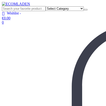
Wishlist -
€
0.00
0