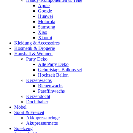
Handy-Komponenten & Teile
Apple
Google
Huawei
Motorola
Samsung
Xiao
Xiaomi
Kleidung & Accessoires
Kosmetik & Drogerie
Haushalt & Wohnen
Party Deko
Alle Party Deko
Geburtstags Ballons set
Hochzeit Ballon
Kerzenwachs
Bienenwachs
Paraffinwachs
Kerzendocht
Dochthalter
Möbel
Sport & Freizeit
Akkupressurringe
Akupressurmatte
Spielzeug