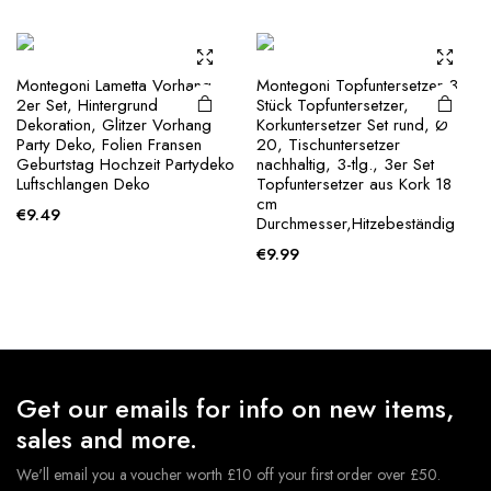
Montegoni Lametta Vorhang
Montegoni Topfuntersetzer 3
2er Set, Hintergrund
Stück Topfuntersetzer,
Dekoration, Glitzer Vorhang
Korkuntersetzer Set rund, Ø
Party Deko, Folien Fransen
20, Tischuntersetzer
Geburtstag Hochzeit Partydeko
nachhaltig, 3-tlg., 3er Set
Luftschlangen Deko
Topfuntersetzer aus Kork 18
cm
€
9.49
Durchmesser,Hitzebeständig
€
9.99
Get our emails for info on new items,
sales and more.
We'll email you a voucher worth £10 off your first order over £50.