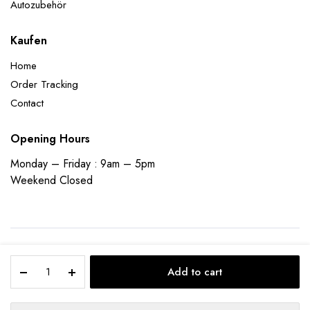
Autozubehör
Kaufen
Home
Order Tracking
Contact
Opening Hours
Monday – Friday : 9am – 5pm
Weekend Closed
Aufblasbares
Copyright 2023 © ecomladen | Designed and Developed by
Founder
Add to cart
Partyzubehör
Bee Technologies Pvt Ltd
Micky
Mouse