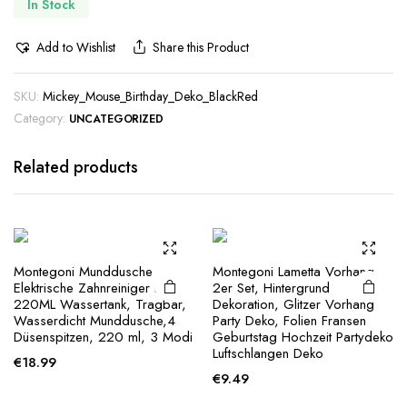
In Stock
Add to Wishlist
Share this Product
SKU:
Mickey_Mouse_Birthday_Deko_BlackRed
Category:
UNCATEGORIZED
Related products
Montegoni Munddusche
Montegoni Lametta Vorhang
Elektrische Zahnreiniger mit
2er Set, Hintergrund
220ML Wassertank, Tragbar,
Dekoration, Glitzer Vorhang
Wasserdicht Munddusche,4
Party Deko, Folien Fransen
Düsenspitzen, 220 ml, 3 Modi
Geburtstag Hochzeit Partydeko
Luftschlangen Deko
€
18.99
€
9.49