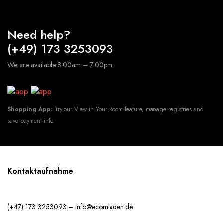
Need help?
(+49) 173 3253093
We are available 8:00am – 7:00pm
Shopping App:
Try our View in Your Room feature, manage registries and
save payment info.
Kontaktaufnahme
(+47) 173 3253093 – info@ecomladen.de