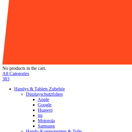
No products in the cart.
All Categories
383
Handys & Tablets Zubehör
Displayschutzfolien
Apple
Google
Huawei
mi
Motorola
Samsung
Handy-Komponenten & Teile