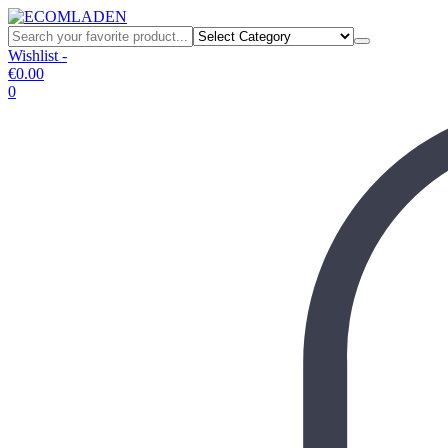
Wishlist -
€
0.00
0