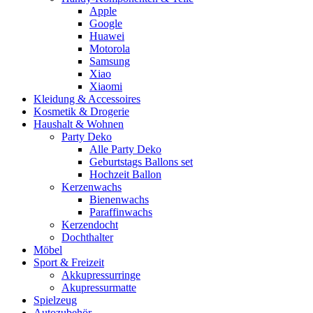
Apple
Google
Huawei
Motorola
Samsung
Xiao
Xiaomi
Kleidung & Accessoires
Kosmetik & Drogerie
Haushalt & Wohnen
Party Deko
Alle Party Deko
Geburtstags Ballons set
Hochzeit Ballon
Kerzenwachs
Bienenwachs
Paraffinwachs
Kerzendocht
Dochthalter
Möbel
Sport & Freizeit
Akkupressurringe
Akupressurmatte
Spielzeug
Autozubehör