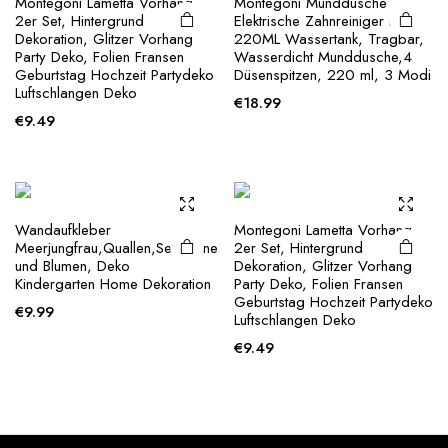
Montegoni Lametta Vorhang
Montegoni Munddusche
2er Set, Hintergrund
Elektrische Zahnreiniger mit
Dekoration, Glitzer Vorhang
220ML Wassertank, Tragbar,
Party Deko, Folien Fransen
Wasserdicht Munddusche,4
Geburtstag Hochzeit Partydeko
Düsenspitzen, 220 ml, 3 Modi
Luftschlangen Deko
€
18.99
€
9.49
Wandaufkleber
Montegoni Lametta Vorhang
Meerjungfrau,Quallen,Seesterne
2er Set, Hintergrund
und Blumen, Deko
Dekoration, Glitzer Vorhang
Kindergarten Home Dekoration
Party Deko, Folien Fransen
Geburtstag Hochzeit Partydeko
€
9.99
Luftschlangen Deko
€
9.49