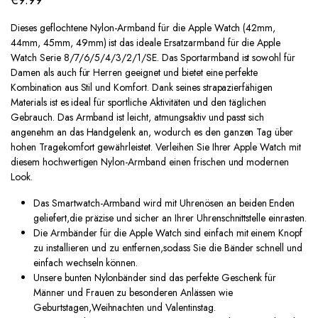
€
9.99
Dieses geflochtene Nylon-Armband für die Apple Watch (42mm,
44mm, 45mm, 49mm) ist das ideale Ersatzarmband für die Apple
Watch Serie 8/7/6/5/4/3/2/1/SE. Das Sportarmband ist sowohl für
Damen als auch für Herren geeignet und bietet eine perfekte
Kombination aus Stil und Komfort. Dank seines strapazierfähigen
Materials ist es ideal für sportliche Aktivitäten und den täglichen
Gebrauch. Das Armband ist leicht, atmungsaktiv und passt sich
angenehm an das Handgelenk an, wodurch es den ganzen Tag über
hohen Tragekomfort gewährleistet. Verleihen Sie Ihrer Apple Watch mit
diesem hochwertigen Nylon-Armband einen frischen und modernen
Look.
Das Smartwatch-Armband wird mit Uhrenösen an beiden Enden
geliefert,die präzise und sicher an Ihrer Uhrenschnittstelle einrasten.
Die Armbänder für die Apple Watch sind einfach mit einem Knopf
zu installieren und zu entfernen,sodass Sie die Bänder schnell und
einfach wechseln können.
Unsere bunten Nylonbänder sind das perfekte Geschenk für
Männer und Frauen zu besonderen Anlässen wie
Geburtstagen,Weihnachten und Valentinstag.