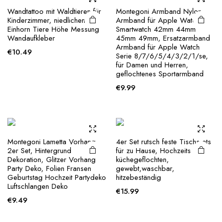
Wandtattoo mit Waldtieren für
Montegoni Armband Nylon
Kinderzimmer, niedlichen
Armband für Apple Watch
Einhorn Tiere Höhe Messung
Smartwatch 42mm 44mm
Wandaufkleber
45mm 49mm, Ersatzarmband
Armband für Apple Watch
€
10.49
Serie 8/7/6/5/4/3/2/1/se,
für Damen und Herren,
geflochtenes Sportarmband
€
9.99
Montegoni Lametta Vorhang
4er Set rutsch feste Tischs ets
2er Set, Hintergrund
für zu Hause, Hochzeits
Dekoration, Glitzer Vorhang
küchegeflochten,
Party Deko, Folien Fransen
gewebt,waschbar,
Geburtstag Hochzeit Partydeko
hitzebeständig
Luftschlangen Deko
€
15.99
€
9.49