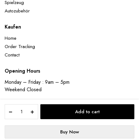
Spielzeug
Autozubehör
Kaufen
Home
Order Tracking
Contact
Opening Hours
Monday – Friday : 9am – 5pm
Weekend Closed
100
Add to cart
Stück
Kabelbinder
Schwarz,150
Copyright 2023 © ecomladen | Designed and Developed by
Founder
Buy Now
x
Bee Technologies Pvt Ltd
STORE
SEARCH
WISHLIST
ACCOUNT
CATEGORIES