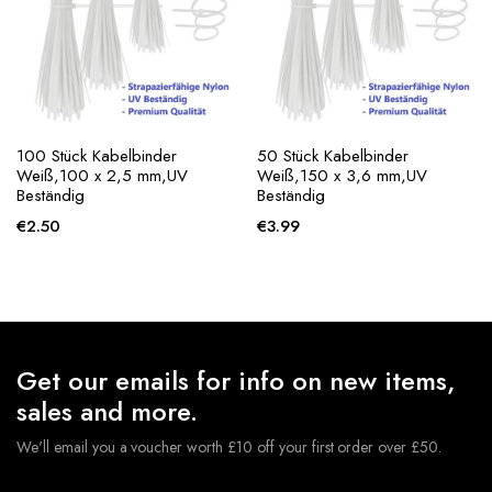
100 Stück Kabelbinder
50 Stück Kabelbinder
Weiß,100 x 2,5 mm,UV
Weiß,150 x 3,6 mm,UV
Beständig
Beständig
€
2.50
€
3.99
Get our emails for info on new items,
sales and more.
We'll email you a voucher worth £10 off your first order over £50.