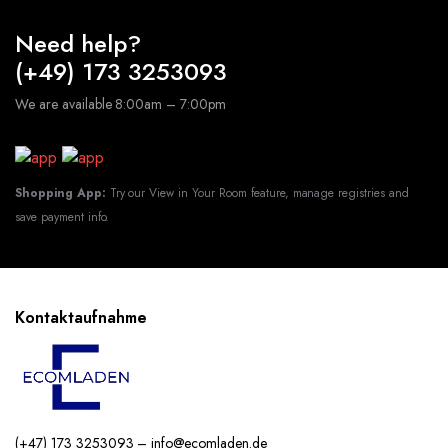
Need help?
(+49) 173 3253093
We are available 8:00am – 7:00pm
Shopping App:
Try our View in Your Room feature, manage registries and
save payment info.
Kontaktaufnahme
(+47) 173 3253093 – info@ecomladen.de