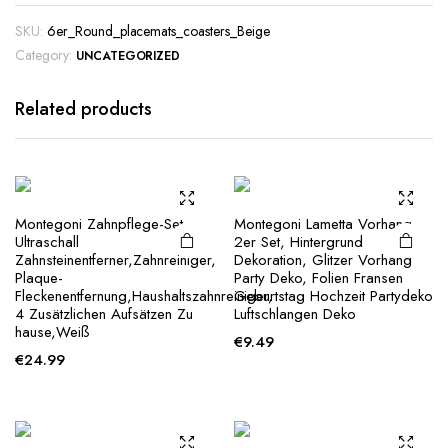
SKU:
6er_Round_placemats_coasters_Beige
Category:
UNCATEGORIZED
Related products
Montegoni Zahnpflege-Set
Montegoni Lametta Vorhang
Ultraschall
2er Set, Hintergrund
Zahnsteinentferner,Zahnreiniger,
Dekoration, Glitzer Vorhang
Plaque-
Party Deko, Folien Fransen
Fleckenentfernung,Haushaltszahnreiniger,
Geburtstag Hochzeit Partydeko
4 Zusätzlichen Aufsätzen Zu
Luftschlangen Deko
hause,Weiß
€
9.49
€
24.99