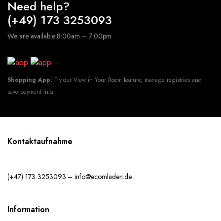
Need help?
(+49) 173 3253093
We are available 8:00am – 7:00pm
Shopping App:
Try our View in Your Room feature, manage registries and
save payment info.
Kontaktaufnahme
(+47) 173 3253093 – info@ecomladen.de
Information