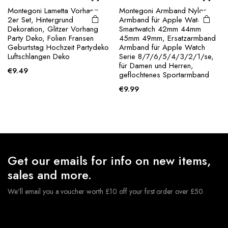
Montegoni Lametta Vorhang
Montegoni Armband Nylon
2er Set, Hintergrund
Armband für Apple Watch
Dekoration, Glitzer Vorhang
Smartwatch 42mm 44mm
Party Deko, Folien Fransen
45mm 49mm, Ersatzarmband
Geburtstag Hochzeit Partydeko
Armband für Apple Watch
Luftschlangen Deko
Serie 8/7/6/5/4/3/2/1/se,
für Damen und Herren,
€
9.49
geflochtenes Sportarmband
€
9.99
Get our emails for info on new items,
sales and more.
We'll email you a voucher worth £10 off your first order over £50.