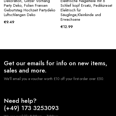
Dekoration, Glitzer Vorhang
Elektrische Nagelfeile mit 6
Party Deko, Folien Fransen
Schleif kopf Ersatz, Pediküreset
Geburtstag Hochzeit Partydeko
Elektrisch für
Luftschlangen Deko
Säuglinge,Kleinkinde und
Erwachsene
€
9.49
€
12.99
Get our emails for info on new items,
sales and more.
We'll email you a voucher worth £10 off your first order over £50.
Need help?
(+49) 173 3253093