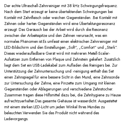
Der echte Ultraschall-Zahnreiniger mit 38 kHz Schwingungsfrequenz.
Nach dem Start erzeugt er keine übertaktenden Schwingungen bei
Kontakt mit Zahnfleisch oder weichen Gegenständen. .Bei Kontakt mit
Zähnen oder harten Gegenständen wird eine Übertaktungsresonanz
erzeugt. Das Geräusch bei der Arbeit wird durch die Resonanz
zwischen der Arbeitsspitze und den Zähnen verursacht, was ein
normales Phänomen ist.Es umfasst einen elektrischen Zahnreiniger mit
LED-Bildschirm und den Einstellungen „Soft“, „Comfort“ und „Stark“.
Dieses wiederaufladbare Gerät wird mit mehreren Metall-Scaler-
Aufsätzen zum Entfernen von Plaque und Zahnstein geliefert. Zusätzlich
liegt dem Set ein USB-Ladekabel zum Aufladen des Reinigers bei. Zur
Unterstützung der Zahnuntersuchung und -reinigung enthält das Set
einen Zahnspiegel für eine bessere Sicht in den Mund, eine Zahnsonde
zur Untersuchung der Zähne, eine Pinzette zum Umgang mit kleinen
Gegenständen oder Ablagerungen und verschiedene Zahnstocher.
Zusammen tragen diese Hilfsmittel dazu bei, die Zahnhygiene zu Hause
aufrechtzuerhalten.Das gesamte Gehäuse ist wasserdicht. Ausgestattet
mit einem starken LED-Licht um jeden Winkel Ihres Mundes zu
beleuchten.Verwenden Sie das Produkt nicht während des
Ladevorgangs.