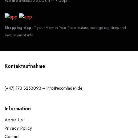
We are available 8:00am – 7:00pm
Shopping App:
Try our View in Your Room feature, manage registries and
save payment info.
Kontaktaufnahme
(+47) 173 3253093 – info@ecomladen.de
Information
About Us
Privacy Policy
Contact