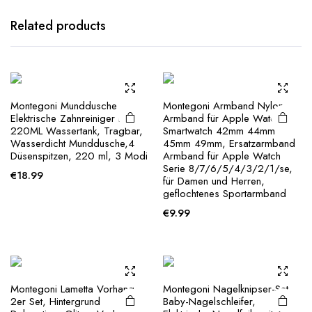
Related products
Montegoni Munddusche
Montegoni Armband Nylon
Elektrische Zahnreiniger mit
Armband für Apple Watch
220ML Wassertank, Tragbar,
Smartwatch 42mm 44mm
Wasserdicht Munddusche,4
45mm 49mm, Ersatzarmband
Düsenspitzen, 220 ml, 3 Modi
Armband für Apple Watch
Serie 8/7/6/5/4/3/2/1/se,
€
18.99
für Damen und Herren,
geflochtenes Sportarmband
€
9.99
Montegoni Lametta Vorhang
Montegoni Nagelknipser-Set
2er Set, Hintergrund
Baby-Nagelschleifer,