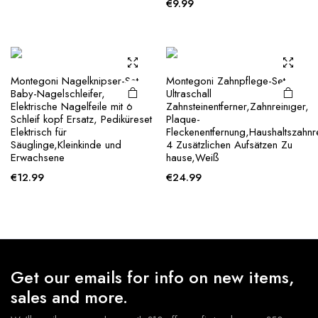
€
9.99
Montegoni Nagelknipser-Set
Montegoni Zahnpflege-Set
Baby-Nagelschleifer,
Ultraschall
Elektrische Nagelfeile mit 6
Zahnsteinentferner,Zahnreiniger,
Schleif kopf Ersatz, Pediküreset
Plaque-
Elektrisch für
Fleckenentfernung,Haushaltszahnre
Säuglinge,Kleinkinde und
4 Zusätzlichen Aufsätzen Zu
Erwachsene
hause,Weiß
€
12.99
€
24.99
Get our emails for info on new items,
sales and more.