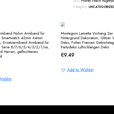
Augen
SKU:
Honey Peach Augenp
Pads,
Category:
UNCATEGORIZE
Anti
Aging
Augenpflege
Pads
rmband Nylon Armband für
Montegoni Lametta Vorhang 2er 
gegen
h Smartwatch 42mm 44mm
Hintergrund Dekoration, Glitzer 
 Ersatzarmband Armband für
Deko, Folien Fransen Geburtstag
Falten,Augenmask
 Serie 8/7/6/5/4/3/2/1/se,
Partydeko Luftschlangen Deko
AntiFalten
d Herren, geflochtenes
€
9.49
Wirkung
d
quantity
Add to Wishlist
ishlist