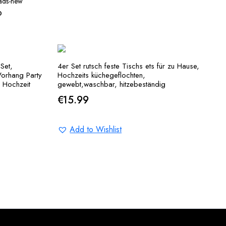
ads-new
D
Set,
4er Set rutsch feste Tischs ets für zu Hause,
Vorhang Party
Hochzeits küchegeflochten,
 Hochzeit
gewebt,waschbar, hitzebeständig
e
€
15.99
Add to Wishlist