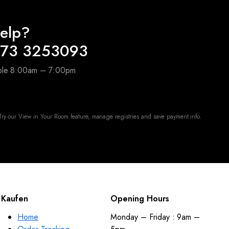
elp?
173 3253093
able 8:00am – 7:00pm
ry our View in Your Room feature, manage registries and save payment info.
Kaufen
Opening Hours
Home
Monday – Friday : 9am –