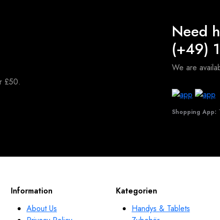
Need h
(+49) 
We are avail
er £50.
Shopping App:
T
Information
Kategorien
About Us
Handys & Tablets