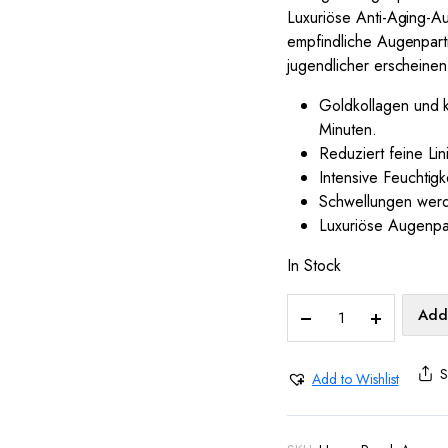
Luxuriöse Anti-Aging-Au
empfindliche Augenparti
jugendlicher erscheinen
Goldkollagen und k
Minuten.
Reduziert feine Li
Intensive Feuchtig
Schwellungen werde
Luxuriöse Augenpad
In Stock
Augenpads
Add 
Gold
gegen
S
Augenringe
Add to Wishlist
60
Stück