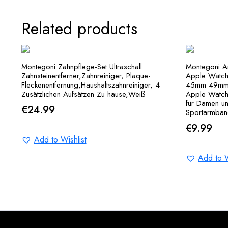
Related products
Montegoni Zahnpflege-Set Ultraschall
Montegoni A
Zahnsteinentferner,Zahnreiniger, Plaque-
Apple Watc
Fleckenentfernung,Haushaltszahnreiniger, 4
45mm 49mm,
Zusätzlichen Aufsätzen Zu hause,Weiß
Apple Watch
für Damen un
€
24.99
Sportarmban
€
9.99
Add to Wishlist
Add to W