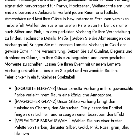
eignet sich hervorragend für Partys, Hochzeiten, Weihnachtsfeiern und
andere besondere Anlässe. Er verleiht jedem Raum eine festliche
Atmosphäre und lässt Ihre Gäste in bewundernder Erstaunen versinken.
Farbvielfalt: Wählen Sie aus einer breiten Palette von Farben, darunter
auch Silber und Pink, um den perfekten Vorhang für Ihre Veranstaltung
zu finden. Technische Details: Maße: [Geben Sie die Abmessungen des
Vorhangs an] Bringen Sie mit unserem Lametta Vorhang in Gold das
gewisse Extra in Ihre Veranstaltung. Setzen Sie auf Qualität, Eleganz und
strahlenden Glanz, um Ihre Gäste zu begeistern und unvergessliche
Momente zu schaffen. Lassen Sie Ihren Event mit unserem Lametta
Vorhang erstrahlen – bestellen Sie jetzt und verwandeln Sie Ihre
Feierlichkeit in ein funkelndes Spektakel!
[EXQUISITE ELEGANZ] Unser Lametta Vorhang in Ihre gewünschte
Farbe verleiht Ihrem Raum eine königliche Atmosphäre.
[MAGISCHER GLANZ] Unser Glitzervorhang bringt den
funkelnden Charme, den Sie suchen. Die glitzernden Partikel
fangen das Licht ein und erzeugen einen bezaubernden Effekt
[VIELFALTIGE FARBAUSWAHL] Wählen Sie aus einer breiten
Palette von Farben, darunter Silber, Gold, Pink, Rosa, grün, Blau,
Lila uvm