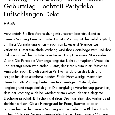
Geburtstag Hochzeit Partydeko
Luftschlangen Deko
€
9.49
Verwandeln Sie Ihre Veranstaltung mit unserem beeindruckenden
Lametta Vorhang Unser exquisiter Lametta Vorhang ist die perfekte Wahl,
um Ihrer Veranstaltung einen Hauch von Luxus und Glamour zu
verleihen. Dieser funkelnde Vorhang wird Ihre Gäste begeistern und Ihre
Dekoration auf das nächste Level heben. Hauptmerkmale: Strahlender
Glanz: Die Farbe des Vorhangs fängt das Licht auf magische Weise ein
und erzeugt einen strahlenden Glanz, der Ihren Raum in ein festliches
Ambiente taucht. Die glitzernden Partikel reflektieren das Licht und
sorgen für einen atemberaubenden Effekt. Hochwertige Materialien:
Unser Lametta Vorhang besteht aus hochwertigem Material, das
langlebig und strapazierfähig ist. Die sorgfältige Verarbeitung garantiert,
dass der Vorhang auch bei wiederholtem Gebrauch seine elegante
Erscheinung behält. Einfache Installation: Die Installation des Vorhangs ist
denkbar einfach. Ob als Hintergrund für Fotos, Raumteiler oder
Bühnendeko – der Lametta Vorhang wird sicherlich die Blicke auf sich
ziehen. Vielseitige Verwendungsmöglichkeiten: Unser Lametta Vorhang