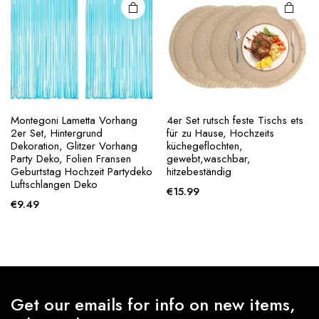
Montegoni Lametta Vorhang
4er Set rutsch feste Tischs ets
2er Set, Hintergrund
für zu Hause, Hochzeits
Dekoration, Glitzer Vorhang
küchegeflochten,
Party Deko, Folien Fransen
gewebt,waschbar,
Geburtstag Hochzeit Partydeko
hitzebeständig
Luftschlangen Deko
€
15.99
€
9.49
Get our emails for info on new items,