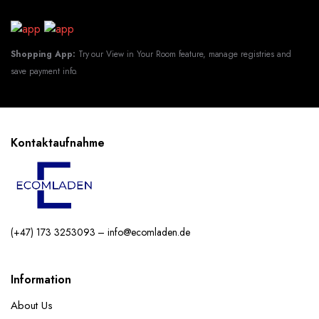
Shopping App:
Try our View in Your Room feature, manage registries and
save payment info.
Kontaktaufnahme
(+47) 173 3253093 – info@ecomladen.de
Information
About Us