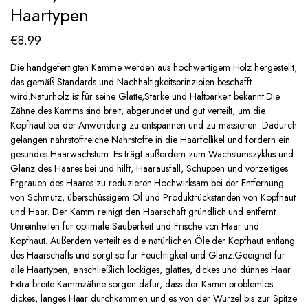
Haartypen
€
8.99
Die handgefertigten Kämme werden aus hochwertigem Holz hergestellt,
das gemäß Standards und Nachhaltigkeitsprinzipien beschafft
wird.Naturholz ist für seine Glätte,Stärke und Haltbarkeit bekannt.Die
Zähne des Kamms sind breit, abgerundet und gut verteilt, um die
Kopfhaut bei der Anwendung zu entspannen und zu massieren. Dadurch
gelangen nährstoffreiche Nährstoffe in die Haarfollikel und fördern ein
gesundes Haarwachstum. Es trägt außerdem zum Wachstumszyklus und
Glanz des Haares bei und hilft, Haarausfall, Schuppen und vorzeitiges
Ergrauen des Haares zu reduzieren.Hochwirksam bei der Entfernung
von Schmutz, überschüssigem Öl und Produktrückständen von Kopfhaut
und Haar. Der Kamm reinigt den Haarschaft gründlich und entfernt
Unreinheiten für optimale Sauberkeit und Frische von Haar und
Kopfhaut. Außerdem verteilt es die natürlichen Öle der Kopfhaut entlang
des Haarschafts und sorgt so für Feuchtigkeit und Glanz.Geeignet für
alle Haartypen, einschließlich lockiges, glattes, dickes und dünnes Haar.
Extra breite Kammzähne sorgen dafür, dass der Kamm problemlos
dickes, langes Haar durchkämmen und es von der Wurzel bis zur Spitze