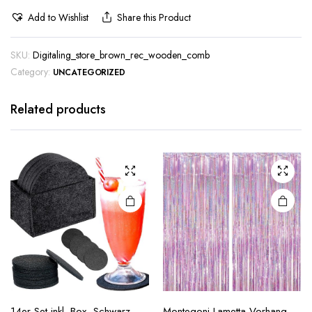
Add to Wishlist
Share this Product
SKU:
Digitaling_store_brown_rec_wooden_comb
Category:
UNCATEGORIZED
Related products
14er Set inkl. Box, Schwarz
Montegoni Lametta Vorhang