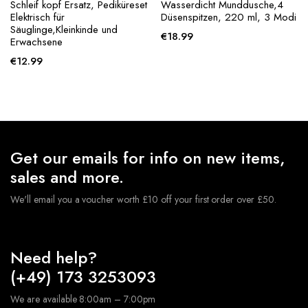
Schleif kopf Ersatz, Pediküreset
Wasserdicht Munddusche,4
Elektrisch für
Düsenspitzen, 220 ml, 3 Modi
Säuglinge,Kleinkinde und
€
18.99
Erwachsene
€
12.99
Get our emails for info on new items,
sales and more.
We'll email you a voucher worth £10 off your first order over £50.
Need help?
(+49) 173 3253093
We are available 8:00am – 7:00pm