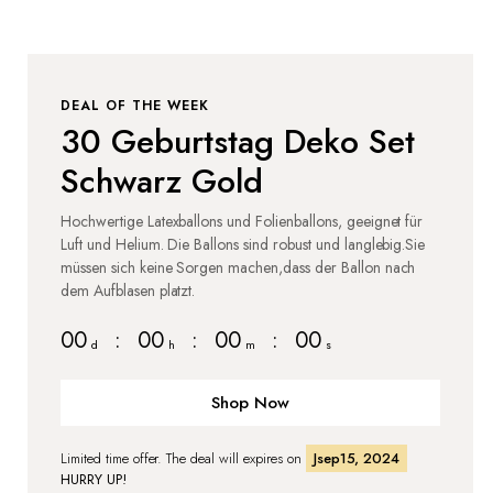
DEAL OF THE WEEK
30 Geburtstag Deko Set
Schwarz Gold
Hochwertige Latexballons und Folienballons, geeignet für
Luft und Helium. Die Ballons sind robust und langlebig.Sie
müssen sich keine Sorgen machen,dass der Ballon nach
dem Aufblasen platzt.
00
:
00
:
00
:
00
d
h
m
s
Shop Now
Limited time offer. The deal will expires on
Jsep15, 2024
HURRY UP!