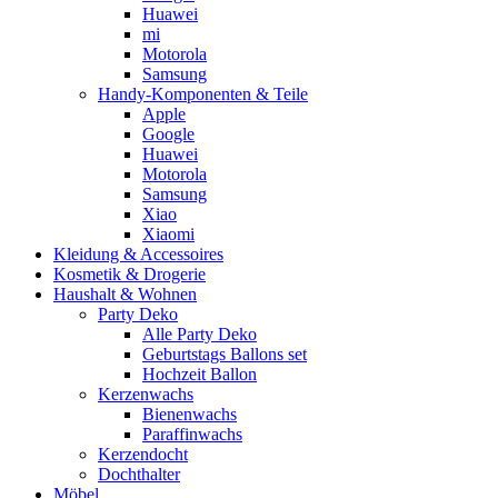
Huawei
mi
Motorola
Samsung
Handy-Komponenten & Teile
Apple
Google
Huawei
Motorola
Samsung
Xiao
Xiaomi
Kleidung & Accessoires
Kosmetik & Drogerie
Haushalt & Wohnen
Party Deko
Alle Party Deko
Geburtstags Ballons set
Hochzeit Ballon
Kerzenwachs
Bienenwachs
Paraffinwachs
Kerzendocht
Dochthalter
Möbel