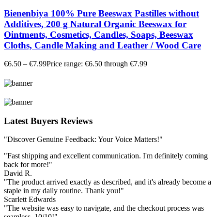
Bienenbiya 100% Pure Beeswax Pastilles without
Additives, 200 g Natural Organic Beeswax for
Ointments, Cosmetics, Candles, Soaps, Beeswax
Cloths, Candle Making and Leather / Wood Care
€
6.50
–
€
7.99
Price range: €6.50 through €7.99
Latest Buyers Reviews
"Discover Genuine Feedback: Your Voice Matters!"
"Fast shipping and excellent communication. I'm definitely coming
back for more!"
David R.
"The product arrived exactly as described, and it's already become a
staple in my daily routine. Thank you!"
Scarlett Edwards
"The website was easy to navigate, and the checkout process was
seamless. 10/10!"