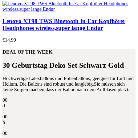
Lenovo XT98 TWS Bluetooth In-Ear Kopfhörer
Headphones wireless,super lange Endur
€
14.99
DEAL OF THE WEEK
30 Geburtstag Deko Set Schwarz Gold
Hochwertige Latexballons und Folienballons, geeignet für Luft und
Helium. Die Ballons sind robust und langlebig.Sie müssen sich
keine Sorgen machen,dass der Ballon nach dem Aufblasen platzt.
00
d
:
00
h
:
00