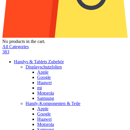
No products in the cart.
All Categories
383
Handys & Tablets Zubehör
Displayschutzfolien
Apple
Google
Huawei
mi
Motorola
Samsung
Handy-Komponenten & Teile
Apple
Google
Huawei
Motorola
Samsung