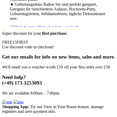
★ Geburtstagsdeko Ballon Set sind perfekt geeignet,
Geeignet für verschiedene Anlässe, Hochzeits-Party,
Geburtstagsfeiern, Jubiläumsfeiern, tägliche Dekorationen
usw.
Super discount for your
first purchase.
50 Geburtstag Deko Set Schwarz Gold,
FREE15FIRST
Use discount code in checkout!
Zahlen+Girlande+Ballons+Stern
Folienballons
Get our emails for info on new items, sales and more.
€
9.49
We'll email you a voucher worth £10 off your first order over £50.
★
Hochwertige Latexballons und Folienballons, geeignet
Need help?
für Luft und Helium. Die Ballons sind robust und
langlebig.Sie müssen sich keine Sorgen machen,dass der
(+49) 173 3253093
Ballon nach dem Aufblasen platzt.
★
Geburtstagsdeko
Ballon Set sind perfekt geeignet, Geeignet für
We are available 8:00am – 7:00pm
verschiedene Anlässe, Hochzeits-Party, Geburtstagsfeiern,
Jubiläumsfeiern, tägliche Dekorationen usw.
Lieferumfang:
1x Happy-Birthday Girlande: Schwarz
Shopping App:
Try our View in Your Room feature, manage
Gold 2x 32" Zahlen Folienballons 5x 12"Gold Konfetti-
registries and save payment info.
Ballons 5x 12"Schwarz-Ballons 5x 12"Gold-Ballons