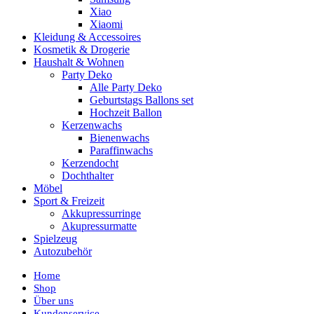
Xiao
Xiaomi
Kleidung & Accessoires
Kosmetik & Drogerie
Haushalt & Wohnen
Party Deko
Alle Party Deko
Geburtstags Ballons set
Hochzeit Ballon
Kerzenwachs
Bienenwachs
Paraffinwachs
Kerzendocht
Dochthalter
Möbel
Sport & Freizeit
Akkupressurringe
Akupressurmatte
Spielzeug
Autozubehör
Home
Shop
Über uns
Kundenservice