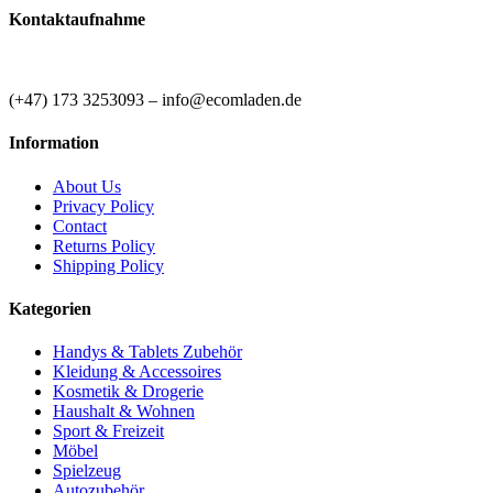
ACHTUNG! Nicht für Kinder unter 3 Jahren
Kontaktaufnahme
geeignet.
(+47) 173 3253093 – info@ecomladen.de
Information
About Us
Privacy Policy
Contact
Returns Policy
Shipping Policy
Kategorien
Handys & Tablets Zubehör
Kleidung & Accessoires
Kosmetik & Drogerie
Haushalt & Wohnen
Sport & Freizeit
Möbel
Spielzeug
Autozubehör