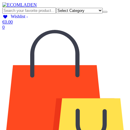
Wishlist -
€
0.00
0