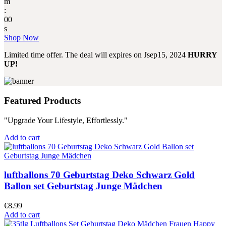
m
:
00
s
Shop Now
Limited time offer. The deal will expires on
Jsep15, 2024
HURRY
UP!
Featured Products
"Upgrade Your Lifestyle, Effortlessly."
Add to cart
luftballons 70 Geburtstag Deko Schwarz Gold
Ballon set Geburtstag Junge Mädchen
€
8.99
Add to cart